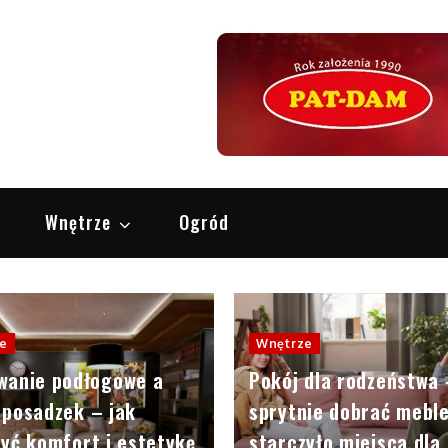
OS.pl
Remont i Urządzanie Wnętrz
i
Wnętrze
Ogród
e
Wnętrze
wanie podłogowe a
Pokój dla rodzeństwa 
 posadzek – jak
sprytnie dobrać mebl
yć komfort i estetykę
starczyło miejsca dla