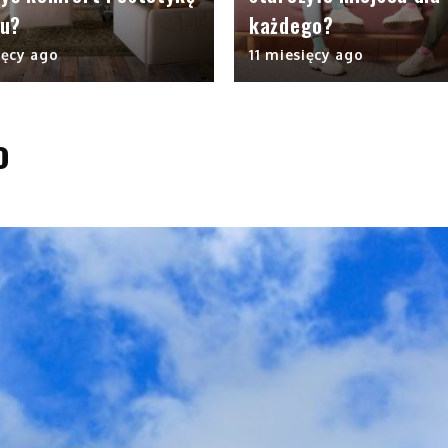
u?
każdego?
ięcy ago
11 miesięcy ago
o