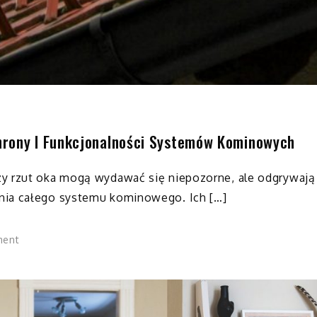
hrony I Funkcjonalności Systemów Kominowych
zy rzut oka mogą wydawać się niepozorne, ale odgrywają
nia całego systemu kominowego. Ich […]
on
ment
Daszki
kominowe
–
kluczowy