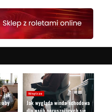
– jak
Wnętrze
e aby
Jak wygląda winda schodowa
dla osób poruszających się