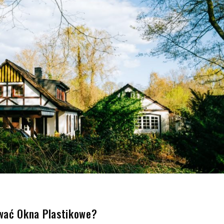
kroku
dla
każdego
ać Okna Plastikowe?