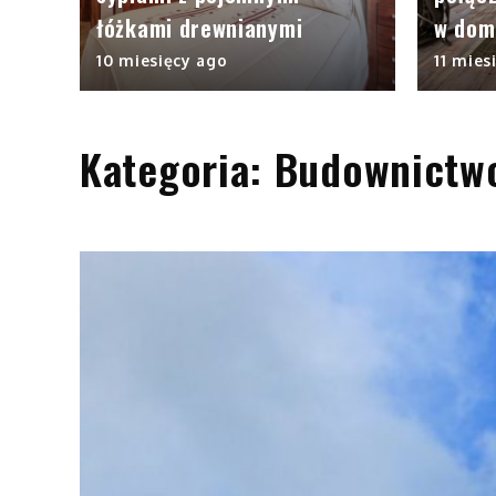
łóżkami drewnianymi
w dom
10 miesięcy ago
11 mies
Kategoria:
Budownictw