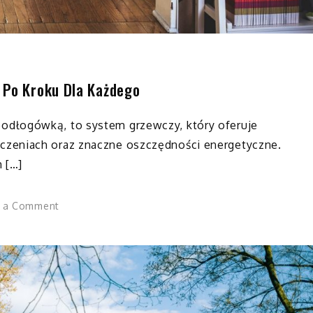
 Po Kroku Dla Każdego
odłogówką, to system grzewczy, który oferuje
czeniach oraz znaczne oszczędności energetyczne.
 […]
on
 a Comment
Jak
zrobić
podłogówkę?
Przewodnik
krok
po