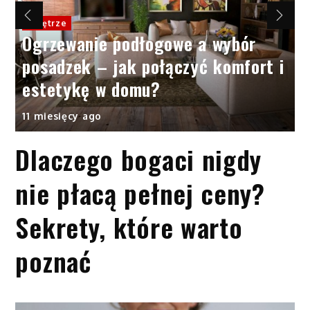
Wnętrze
Ogrzewanie podłogowe a wybór
posadzek – jak połączyć komfort i
estetykę w domu?
11 miesięcy ago
Dlaczego bogaci nigdy
nie płacą pełnej ceny?
Sekrety, które warto
poznać