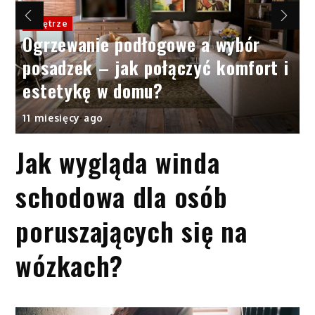
Wnętrze
Ogrzewanie podłogowe a wybór
posadzek – jak połączyć komfort i
estetykę w domu?
11 miesięcy ago
Jak wygląda winda
schodowa dla osób
poruszających się na
wózkach?