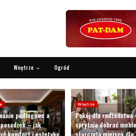
OS.pl
Remont i Urządzanie Wnętrz
i
Wnętrze
Ogród
e
Wnętrze
wanie podłogowe a
Pokój dla rodzeństwa 
 posadzek – jak
sprytnie dobrać mebl
yć komfort i estetykę
starczyło miejsca dla