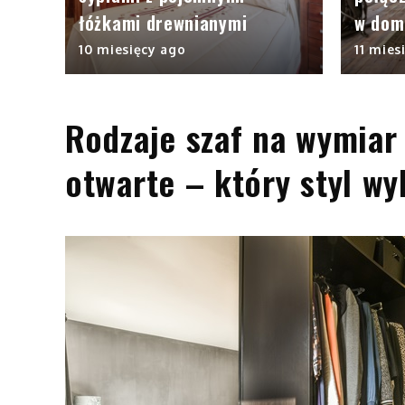
łóżkami drewnianymi
w dom
10 miesięcy ago
11 mies
Rodzaje szaf na wymiar
otwarte – który styl wy