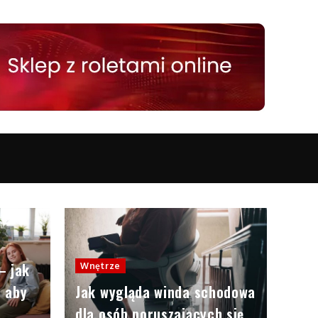
– jak
Wnętrze
e aby
Jak wygląda winda schodowa
dla osób poruszających się