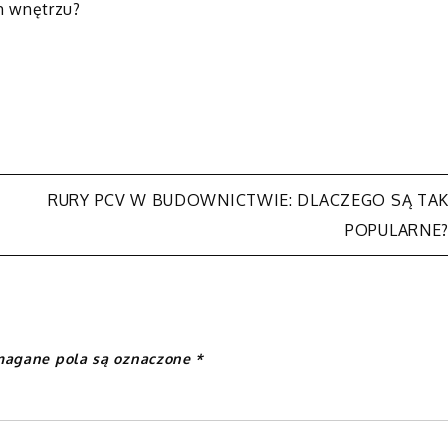
m wnętrzu?
RURY PCV W BUDOWNICTWIE: DLACZEGO SĄ TA
POPULARNE
agane pola są oznaczone
*