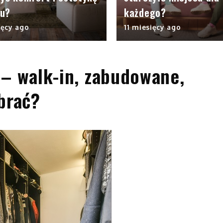
u?
każdego?
ięcy ago
11 miesięcy ago
 – walk-in, zabudowane,
brać?